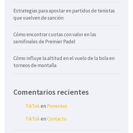
Estrategias para apostar en partidos de tenistas
que vuelven de sanción
Cómo encontrar cuotas con valor en las
semifinales de Premier Padel
Cómo influye la altitud en el vuelo de la bola en
torneos de montaña
Comentarios recientes
TikTok
en
Ponentes
TikTok
en
Contacto