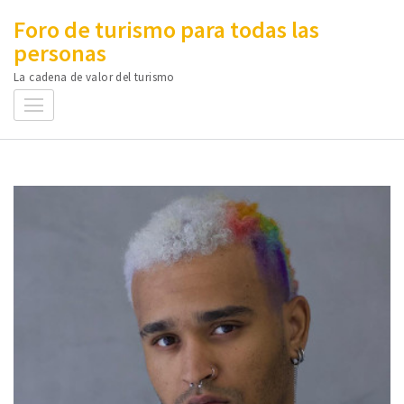
Saltar
Foro de turismo para todas las
al
personas
contenido
La cadena de valor del turismo
(presiona
la
tecla
Intro)