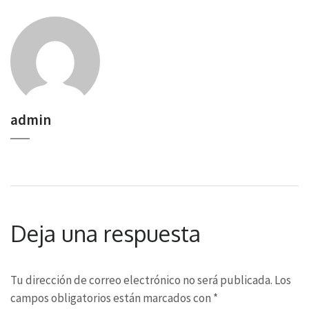
Si estÃ¡s explorando opciones de juego online en EspaÃ±a,
esta guÃ­a sobre
casinos sin licencia DGOJ
te ayudarÃ¡ a
entender quÃ© aspectos legales, de seguridad y
transparencia conviene revisar antes de registrarte. Analizar
bien cada plataforma es clave para jugar con mayor criterio y
evitar decisiones impulsivas.
admin
Para quienes buscan opciones fiables y reguladas, elegir
casinos con licencia DGOJ
es una forma segura de jugar
online con mayores garantÃ­as. Esta guÃ­a ayuda a comparar
plataformas autorizadas y a entender mejor las normas de
juego responsable en EspaÃ±a.
Deja una respuesta
En nuestra guÃ­a sobre
mejores casinos sin licencia DGOJ
encontrarÃ¡s informaciÃ³n Ãºtil para comparar operadores,
conocer sus caracterÃ­sticas principales y evaluar quÃ©
Tu dirección de correo electrónico no será publicada.
Los
aspectos conviene revisar antes de registrarte. Este recurso
campos obligatorios están marcados con
*
estÃ¡ pensado para quienes buscan una visiÃ³n clara y