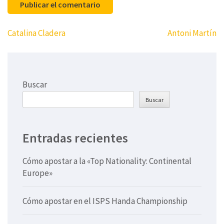
Navegación
Catalina Cladera
Antoni Martín
de
entradas
Buscar
Buscar
Entradas recientes
Cómo apostar a la «Top Nationality: Continental
Europe»
Cómo apostar en el ISPS Handa Championship